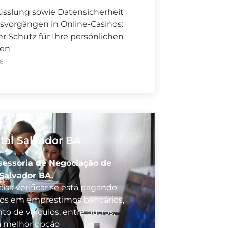
üsslung sowie Datensicherheit
svorgängen in Online-Casinos:
 Schutz für Ihre persönlichen
nen
6
tal Salvador BA
sessoria de Negociação de
 Salvador BA.
isa verificar se está pagando
vos em empréstimos bancários,
to de veículos, entre outros,
a melhor opção