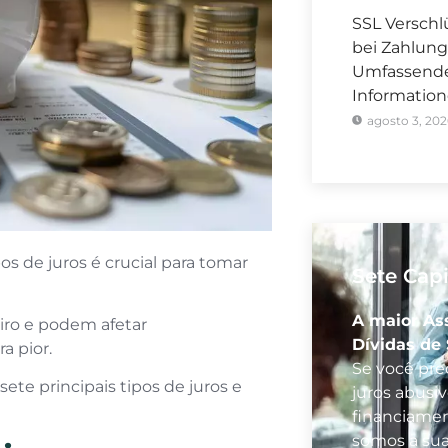
SSL Verschl
bei Zahlung
Umfassender
Informatio
agosto 3, 202
s de juros é crucial para tomar
Sete Capi
A maior As
iro e podem afetar
Dívidas de
ra pior.
Se você prec
ete principais tipos de juros e
juros abusi
financiamen
somos a su