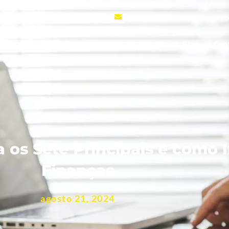
120
contato@setecapitalsalvador.
Negociação e Redução de juros abusivos
Blog
Con
a os Sete Principais e como
Finanças
agosto 21, 2024