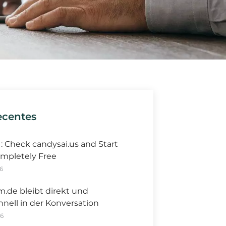
ecentes
I: Check candysai.us and Start
mpletely Free
6
m.de bleibt direkt und
hnell in der Konversation
26