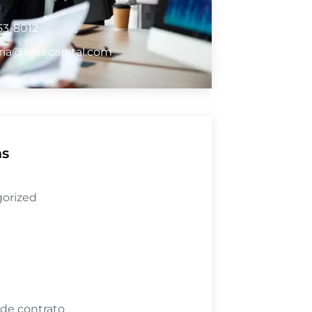
53-8012
ria@setecapital.com
as
orized
 de contrato