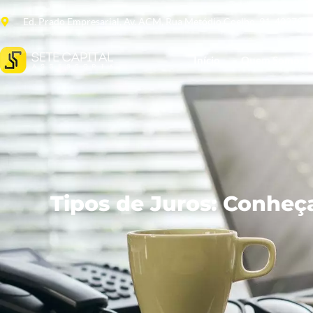
Ed. Prado Empresarial, Av. ACM, Rua Metódio Coelho, 91. 40279-
Início
Quem Somos
Tipos de Juros: Conheç