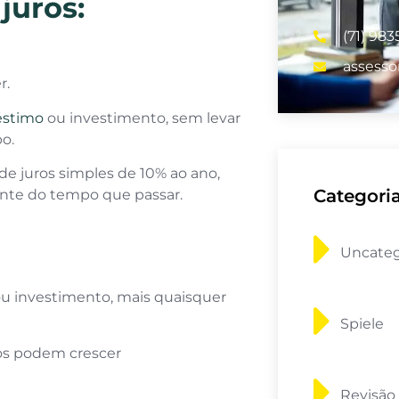
juros:
(71) 983
assesso
r.
éstimo
ou investimento, sem levar
po.
e juros simples de 10% ao ano,
Categori
nte do tempo que passar.
Uncateg
u investimento, mais quaisquer
Spiele
tos podem crescer
Revisão