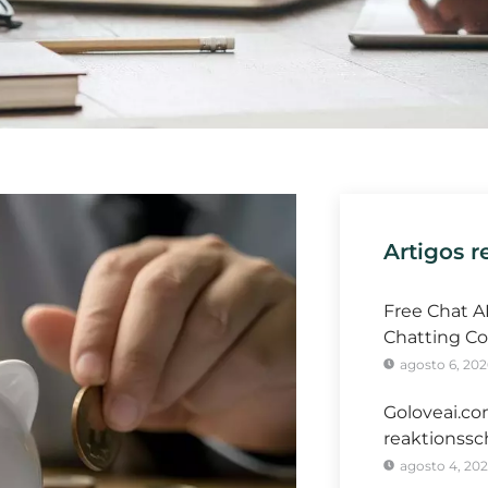
Artigos r
Free Chat A
Chatting Co
agosto 6, 202
Goloveai.co
reaktionssc
agosto 4, 20