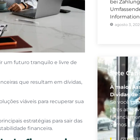
bei Zahlung
Umfassender
Informatio
agosto 3, 202
r um futuro tranquilo e livre de
Sete Capi
nceiras que resultam em dívidas,
A maior As
Dívidas de
oluções viáveis para recuperar sua
Se você prec
juros abusi
financiamen
rincipais estratégias para sair das
somos a su
stabilidade financeira.
(71) 983