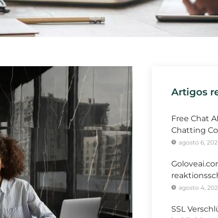
Artigos r
Free Chat A
Chatting Co
agosto 6, 202
Goloveai.co
reaktionssc
agosto 4, 20
SSL Verschl