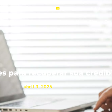
120
contato@setecapitalsalvador.
Negociação e Redução de juros abusivos
Blog
Con
s para recuperar sua credibi
abril 3, 2025