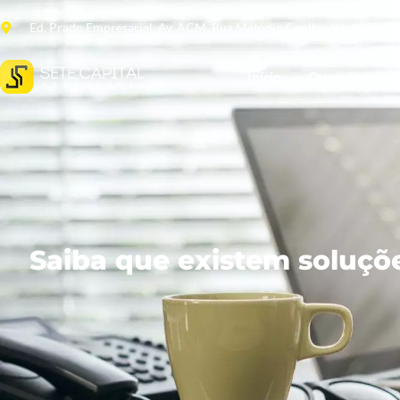
Ed. Prado Empresarial, Av. ACM, Rua Metódio Coelho, 91. 40279-
Início
Quem Somos
Saiba que existem soluçõe