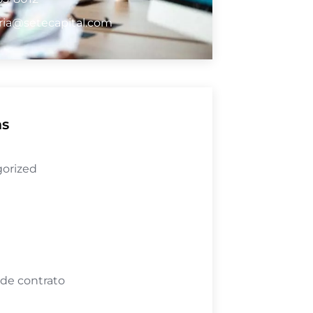
ria@setecapital.com
as
orized
 de contrato