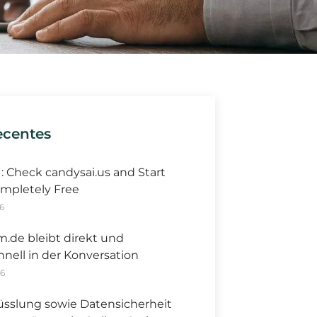
ecentes
I: Check candysai.us and Start
mpletely Free
6
m.de bleibt direkt und
hnell in der Konversation
26
üsslung sowie Datensicherheit