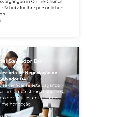
svorgängen in Online-Casinos:
 Schutz für Ihre persönlichen
nen
6
tal Salvador BA
sessoria de Negociação de
 Salvador BA.
isa verificar se está pagando
vos em empréstimos bancários,
to de veículos, entre outros,
a melhor opção
53-8012