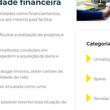
dade financeira
assesso
tunidades como financiamentos,
 e até mesmo para facilitar
ficultar a realização de projetos e
Categori
r melhores condições em
impedem a aquisição de bens e
Uncateg
alugar imóveis, obter cartões de
idade de vida.
Spiele
e ser encarada como uma
Revisão
possível reverter essa situação de