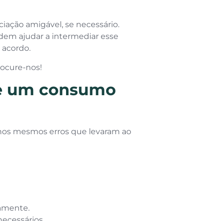
iação amigável, se necessário.
em ajudar a intermediar esse
 acordo.
rocure-nos!
ote um consumo
r nos mesmos erros que levaram ao
amente.
necessários.