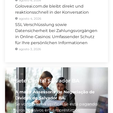
agosto 6, 2026
Goloveai.com.de bleibt direkt und
reaktionsschnell in der Konversation
agosto 4, 2026
SSL Verschlüsslung sowie
Datensicherheit bei Zahlungsvorgängen
in Online-Casinos: Umfassender Schutz
für Ihre persönlichen Informationen
agosto 3, 2026
Sete Capital Salvador BA
A maior Assessoria de Negociação de
Dívidas de Salvador BA.
Se você precisa verificar se está pagando
juros abusivos em empréstimos