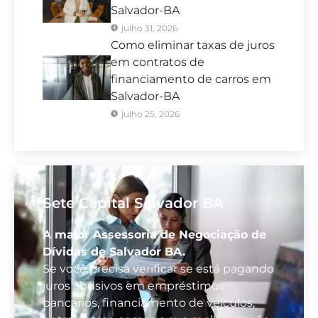
Salvador-BA
julho 31, 2026
Como eliminar taxas de juros
em contratos de
financiamento de carros em
Salvador-BA
julho 25, 2026
Sete Capital Salvador BA
A maior Assessoria de Negociação de
Dívidas de Salvador BA.
Se você precisa verificar se está pagando
juros abusivos em empréstimos
bancários, financiamento de veículos,