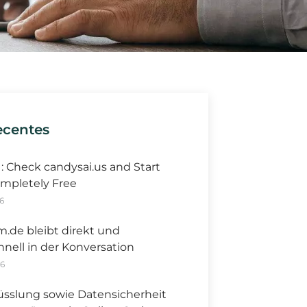
ecentes
I: Check candysai.us and Start
mpletely Free
6
m.de bleibt direkt und
hnell in der Konversation
26
üsslung sowie Datensicherheit