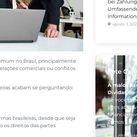
bei Zahlung
Umfassender
Informatio
agosto 3, 202
omum no Brasil, principalmente
elações comerciais ou conflitos
Sete Capi
A maior As
eiras acabam se perguntando:
Dívidas de
Se você prec
juros abusi
financiamen
mas brasileiras, desde que seja
somos a su
o os direitos das partes
(71) 983