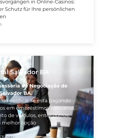
svorgängen in Online-Casinos:
 Schutz für Ihre persönlichen
nen
6
tal Salvador BA
sessoria de Negociação de
 Salvador BA.
isa verificar se está pagando
vos em empréstimos bancários,
to de veículos, entre outros,
a melhor opção
53-8012