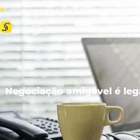
Ed. Prado Empresarial, Av. ACM, Rua Metódio Coelho, 91. 40279-
Início
Quem Somos
Negociação amigável é lega