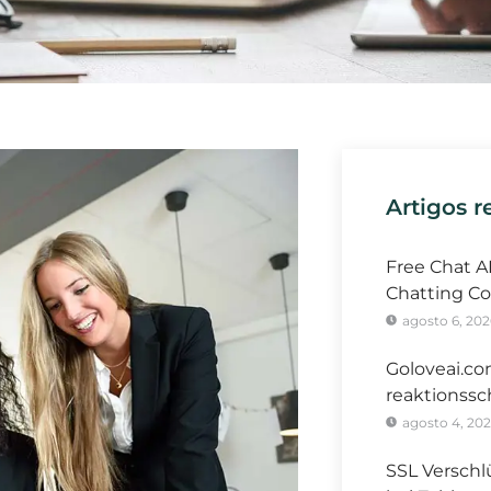
Artigos r
Free Chat A
Chatting Co
agosto 6, 202
Goloveai.co
reaktionssc
agosto 4, 20
SSL Verschl