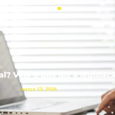
120
contato@setecapitalsalvador.
Negociação e Redução de juros abusivos
Blog
Con
l? Veja o que diz a legisla
março 13, 2026