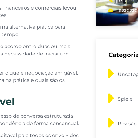
 financeiros e comerciais levou
assesso
tes.
a alternativa prática para
o tempo.
 e acordo entre duas ou mais
 necessidade de iniciar um
Categori
er o que é negociação amigável,
Uncateg
na na prática e quais são os
vel
Spiele
esso de conversa estruturada
 pendência de forma consensual.
Revisão
eitável para todos os envolvidos.