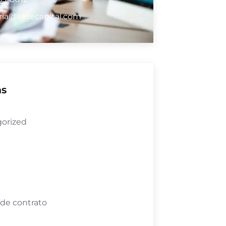
ria@setecapital.com
as
orized
 de contrato