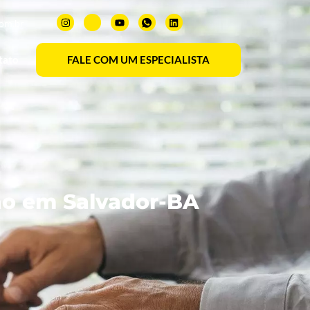
com.br
tato
FALE COM UM ESPECIALISTA
ção em Salvador-BA