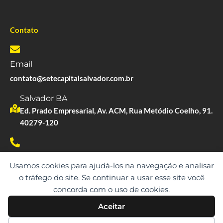
Contato
Email
contato@setecapitalsalvador.com.br
Salvador BA
Ed. Prado Empresarial, Av. ACM, Rua Metódio Coelho, 91.
40279-120
Whatsapp
Usamos cookies para ajudá-los na navegação e analisar
(71) 98353-8012
o tráfego do site. Se continuar a usar esse site você
concorda com o uso de cookies.
Aceitar