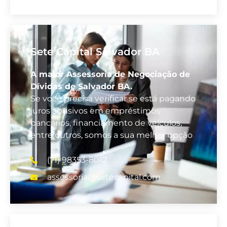
Sete Capital Salvador BA
A maior Assessoria de Negociação de
Dívidas de Salvador BA.
Se você precisa verificar se está pagando
juros abusivos em empréstimos
bancários, financiamento de veículos,
entre outros, somos a sua melhor opção
(71) 98353-8012
assessoria@setecapital.com