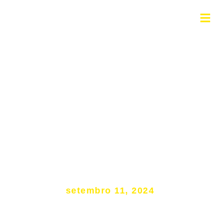
Inadimplência e a
possibilidade de revisão de
juros abusivos
setembro 11, 2024