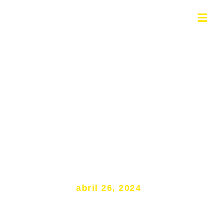
Estratégias Eficientes para
Lidar com Ações de Busca e
Apreensão em 2024
abril 26, 2024