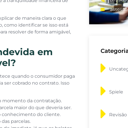
a tranquilidade financeira de
assesso
xplicar de maneira clara o que
 como identificar se isso está
ra resolver de forma amigável,
indevida em
Categori
el?
Uncateg
ntece quando o consumidor paga
 ser cobrado no contrato. Isso
Spiele
 no momento da contratação.
rcela maior do que deveria ser.
o conhecimento do cliente.
Revisão
 das parcelas.