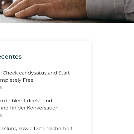
ecentes
I: Check candysai.us and Start
mpletely Free
6
m.de bleibt direkt und
hnell in der Konversation
26
üsslung sowie Datensicherheit