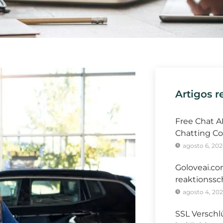
Artigos r
Free Chat A
Chatting Co
agosto 6, 202
Goloveai.co
reaktionssc
agosto 4, 20
SSL Verschl