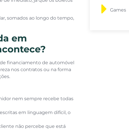
e de imediato, já que os boletos
Games
lar, somados ao longo do tempo,
ida em
acontece?
a de financiamento de automóvel
lareza nos contratos ou na forma
ções.
midor nem sempre recebe todas
escritas em linguagem difícil, o
cliente não percebe que está