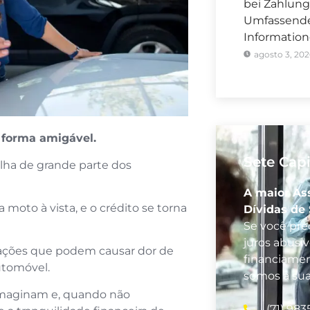
bei Zahlung
Umfassender
Informatio
agosto 3, 202
e forma amigável.
Sete Capi
lha de grande parte dos
A maior As
moto à vista, e o crédito se torna
Dívidas de
Se você prec
juros abusi
uações que podem causar dor de
financiamen
utomóvel.
somos a su
maginam e, quando não
(71) 983