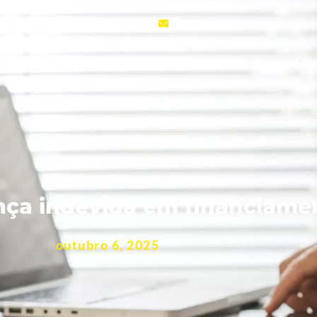
120
contato@setecapitalsalvador.
Negociação e Redução de juros abusivos
Blog
Con
ça indevida em financiamen
outubro 6, 2025