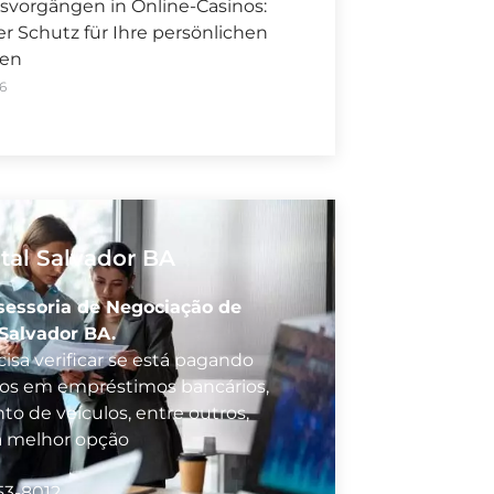
svorgängen in Online-Casinos:
 Schutz für Ihre persönlichen
nen
6
tal Salvador BA
sessoria de Negociação de
 Salvador BA.
isa verificar se está pagando
vos em empréstimos bancários,
to de veículos, entre outros,
a melhor opção
53-8012