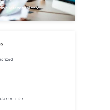
ria@setecapital.com
as
orized
 de contrato