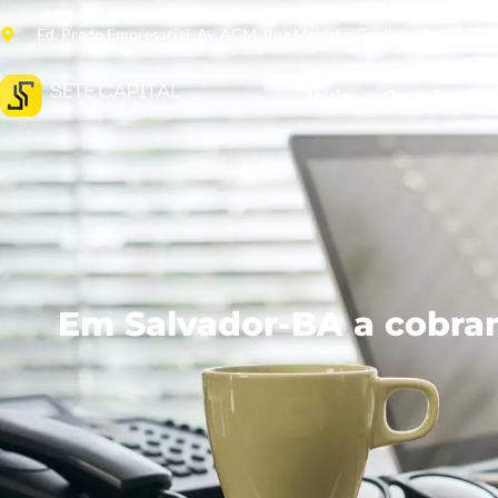
Ed. Prado Empresarial, Av. ACM, Rua Metódio Coelho, 91. 40279-
Início
Quem Somos
Em Salvador-BA a cobran